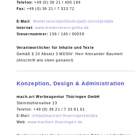
Telefon:
+49 (0) 36 21 / 400 184
Fax:
+49 (0) 36 21 / 7 333 72
E-Mail:
Mieterverein[dot]Gotha[at]t-online[dot]de
Internet
:
www.mieterverein-gotha.de
Steuernummer:
156 / 140 / 00039
Verantwortlicher für Inhalte und Texte
Gemäß § 10 Absatz 3 MDStV: Herr Alexander Baumert
(Anschrift wie oben genannt)
Konzeption, Design & Administration
mach.art Werbeagentur Thüringen GmbH
Steinmühlenallee 23
Telefon: +49 (0) 36 21 / 7 33 81 61
E-Mail:
info[at]machart-thueringen[dot]de
Web:
www.machart-thueringen.de