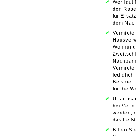
Wer laut 
den Rase
für Ersat
dem Nach
Vermieter
Hausverw
Wohnungs
Zweitsch
Nachbarn
Vermiete
lediglich
Beispiel
für die W
Urlaubsa
bei Vermi
werden, n
das heiß
Bitten Si