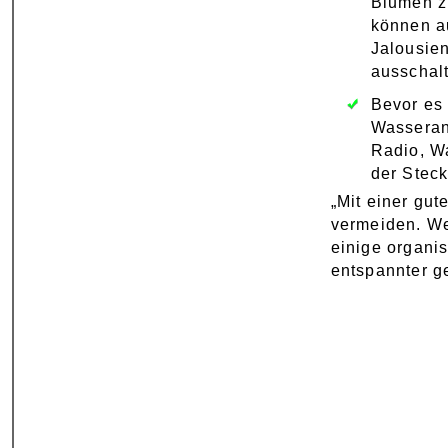
Blumen zu
können a
Jalousien
ausschal
Bevor es 
Wasseran
Radio, W
der Stec
„Mit einer gut
vermeiden. We
einige organi
entspannter g