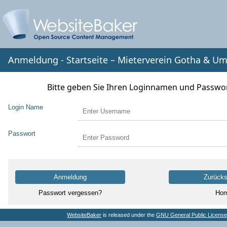
Anmeldung - Startseite – Mieterverein Gotha & U
Bitte geben Sie Ihren Loginnamen und Passwor
Login Name
Passwort
Anmeldung
Zurück
Passwort vergessen?
Ho
WebsiteBaker
is released under the
GNU General Public License