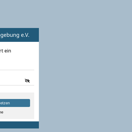
mgebung e.V.
t ein
setzen
me